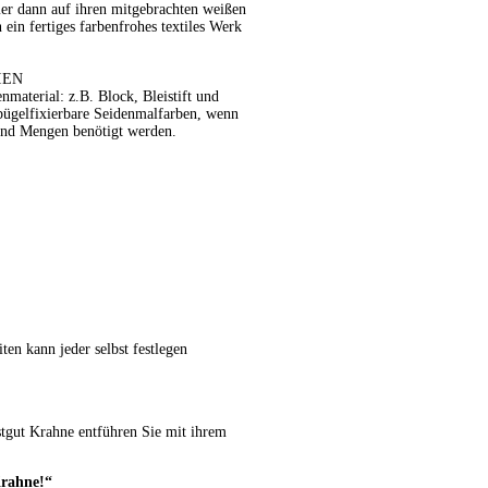
er dann auf ihren mitgebrachten weißen
in fertiges farbenfrohes textiles Werk
IEN
nmaterial: z.B. Block, Bleistift und
bügelfixierbare Seidenmalfarben, wenn
und Mengen benötigt werden.
ten kann jeder selbst festlegen
gut Krahne entführen Sie mit ihrem
Krahne!“