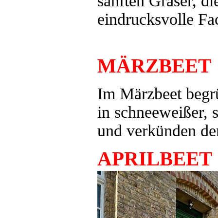
sanften Gräser, d
eindrucksvolle Fac
MÄRZBEET
Im Märzbeet begrü
in schneeweißer, 
und verkünden de
APRILBEET