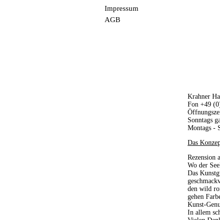
Impressum
AGB
Krahner Ha
Fon +49 (0
Öffnungszei
Sonntags ga
Montags - S
Das Konzep
Rezension 
Wo der Seel
Das Kunstgu
geschmackvo
den wild ro
gehen Farb
Kunst-Genus
In allem sc