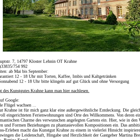
uptstr. 7, 14797 Kloster Lehnin OT Krahne
)33835/754 992
ten: ab Mai bis September:
rantiert 12 - 18 Uhr mit Torten, Kaffee, Imbis und Kaltgetränken
onnabend 12 - 18 Uhr bitte klingeln auf gut Glück und ohne Versorgung
t des Kunstgutes Krahne kann man hier nachlesen.
auf Google:
e Flügel wachsen ...
t Krahne ist für mich ganz klar eine außergewöhnliche Entdeckung. Die gleic
ll eingerichteten Ferienwohnungen sind Orte des Willkommens. Von deren einl
mantischen Charme des verwunschen angelegten Gartens ein. Hier, wie in den 
en und Formen Beziehungen zu phantasievollen Kompositionen ein. Das ambiti
s-Erleben macht das Kunstgut Krahne zu einem in vielerlei Hinsicht inspirie
hwingen die Leidenschaft, Hingabe und Herzlichkeit der Gastgeber Martina Br