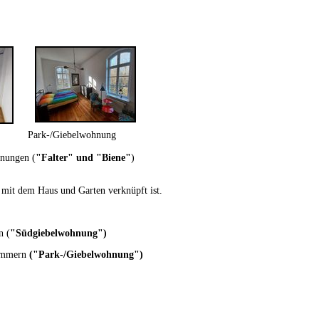
Park-/Giebelwohnung
hnungen (
"Falter" und "Biene"
)
 mit dem Haus und Garten verknüpft ist.
n (
"Südgiebelwohnung")
zimmern
(
"Park-/Giebelwohnung")