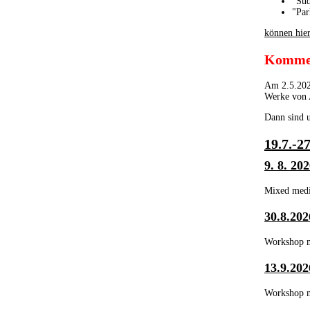
"Sü
"Par
können hie
Kommen
Am 2.5.2026
Werke von 
Dann sind u
19.7.
9. 8. 
Mixed medi
30.8.2
Workshop m
13.9.2
Workshop m