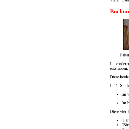
Vielen Dank
Buchun
Falte
Im vorderen
entstanden.
Diese beide
Im 1. Stock
Im v
Im h
Diese vier
"Fal
"Bie